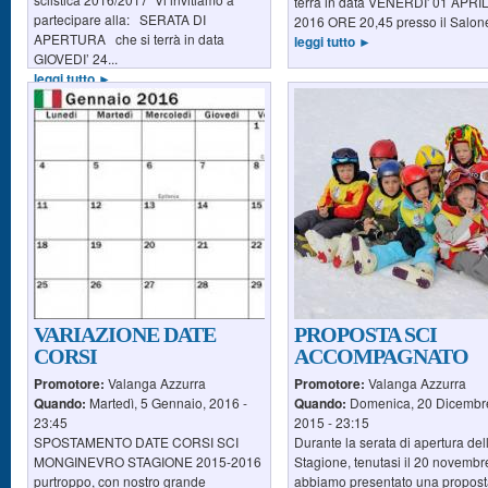
terrà in data VENERDI' 01 APRI
partecipare alla: SERATA DI
2016 ORE 20,45 presso il Salone
APERTURA che si terrà in data
leggi tutto ►
GIOVEDI’ 24...
leggi tutto ►
VARIAZIONE DATE
PROPOSTA SCI
CORSI
ACCOMPAGNATO
Promotore:
Valanga Azzurra
Promotore:
Valanga Azzurra
Quando:
Martedì, 5 Gennaio, 2016 -
Quando:
Domenica, 20 Dicembr
23:45
2015 - 23:15
SPOSTAMENTO DATE CORSI SCI
Durante la serata di apertura del
MONGINEVRO STAGIONE 2015-2016‏
Stagione, tenutasi il 20 novembr
purtroppo, con nostro grande
abbiamo presentato una propost