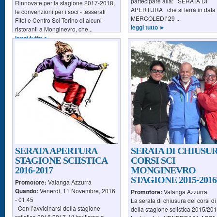
partecipare alla: SERATA DI
Rinnovate per la stagione 2017-2018,
APERTURA che si terrà in data
le convenzioni per i soci - tesserati
MERCOLEDI' 29 ...
Fitel e Centro Sci Torino di alcuni
leggi tutto ►
ristoranti a Monginevro, che...
leggi tutto ►
SERATA APERTURA
SERATA DI CHIUSU
STAGIONE SCIISTICA
CORSI SCI
2016-2017
MONGINEVRO
STAGIONE 2015-2016
Promotore:
Valanga Azzurra
Quando:
Venerdì, 11 Novembre, 2016
Promotore:
Valanga Azzurra
- 01:45
La serata di chiusura dei corsi d
Con l’avvicinarsi della stagione
della stagione sciistica 2015/201
sciistica 2016/2017 Vi invitiamo a