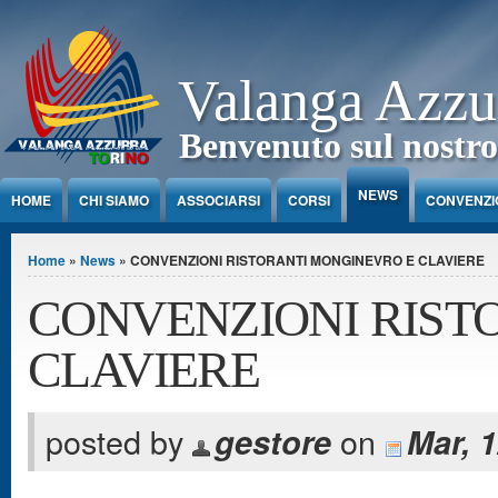
Jump to Content
Valanga Azzu
Benvenuto sul nostro
NEWS
HOME
CHI SIAMO
ASSOCIARSI
CORSI
CONVENZI
Tu sei qui
Home
»
News
» CONVENZIONI RISTORANTI MONGINEVRO E CLAVIERE
CONVENZIONI RIST
CLAVIERE
posted by
on
gestore
Mar, 1