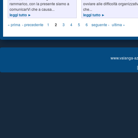
rammarico, con la presente siamo a
ovviare alle difficoltà organizzati
comunicarVi che a causa...
che...
leggi tutto ►
leggi tutto ►
« prima
‹ precedente
1
2
3
4
5
6
seguente ›
ultima »
www.valanga-azz