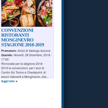
CONVENZIONI
RISTORANTI
MONGINEVRO
STAGIONE 2018-2019
Promotore:
Amici di Valanga Azzurra
Quando:
Venerdì, 28 Dicembre, 2018 -
17:00
Rinnovate per la stagione 2018-
2019 le convenzioni, per i soci di
Centro Sci Torino e Checkpoint, di
alcuni ristoranti a Monginevro, che...
leggi tutto ►