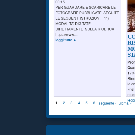
00:15
PER GUARDARE E SCARICARE LE
FOTOGRAFIE PUBBLICATE SEGUITE
LE SEGUENTI ISTRUZIONI: 1°)
MODALITA’ DIGITATE
DIRETTAMENTE SULLA RICERCA
https://www....
CO
leggi tutto ►
RI
M
ST
Pro
Qua
17:4
Rinn
le c
Fite
rist
legg
1
2
3
4
5
6
seguente ›
ultima »