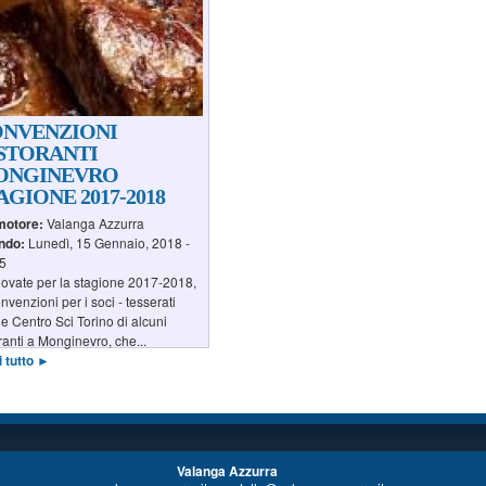
NVENZIONI
STORANTI
ONGINEVRO
AGIONE 2017-2018
motore:
Valanga Azzurra
ndo:
Lunedì, 15 Gennaio, 2018 -
5
ovate per la stagione 2017-2018,
onvenzioni per i soci - tesserati
l e Centro Sci Torino di alcuni
oranti a Monginevro, che...
i tutto ►
Valanga Azzurra