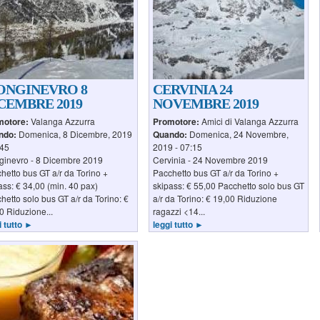
NGINEVRO 8
CERVINIA 24
CEMBRE 2019
NOVEMBRE 2019
motore:
Valanga Azzurra
Promotore:
Amici di Valanga Azzurra
ndo:
Domenica, 8 Dicembre, 2019
Quando:
Domenica, 24 Novembre,
:45
2019 - 07:15
inevro - 8 Dicembre 2019
Cervinia - 24 Novembre 2019
hetto bus GT a/r da Torino +
Pacchetto bus GT a/r da Torino +
ass: € 34,00 (min. 40 pax)
skipass: € 55,00 Pacchetto solo bus GT
hetto solo bus GT a/r da Torino: €
a/r da Torino: € 19,00 Riduzione
0 Riduzione...
ragazzi <14...
i tutto ►
leggi tutto ►