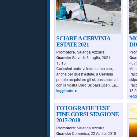
SCIARE A CERVINIA
MO
ESTATE 2021
DI
Promotore:
Valanga Azzurra
Pro
Quando:
Giovedì, 8 Luglio, 2021 -
Qua
15:15
- 07
Carissimi amici vi informiamo che,
Mong
anche per quest’estate, a Cervinia
Pacc
potrete acquistare gli skipass scontati,
skip
con la vostra Card SkipassOpen. La...
Pacc
leggi tutto ►
15,0
legg
FOTOGRAFIE TEST
FINE CORSI STAGIONE
2017-2018
Promotore:
Valanga Azzurra
Quando:
Domenica, 22 Aprile, 2018 -