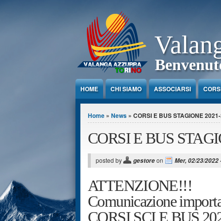
Jump to Content
Valan
Benvenuto
HOME
CHI SIAMO
ASSOCIARSI
CORS
Tu sei qui
Home
»
News
» CORSI E BUS STAGIONE 2021-
CORSI E BUS STAG
posted by
on
gestore
Mer, 02/23/2022 
ATTENZIONE!!!
Comunicazione importa
CORSI SCI E BUS 20