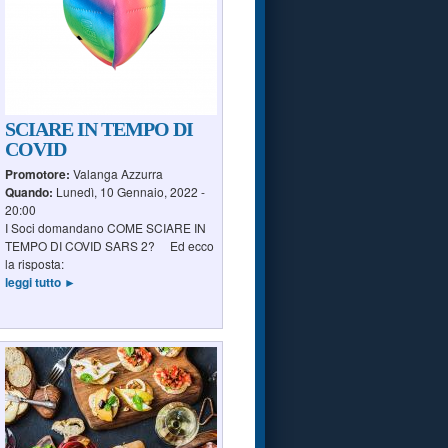
SCIARE IN TEMPO DI
COVID
Promotore:
Valanga Azzurra
Quando:
Lunedì, 10 Gennaio, 2022 -
20:00
I Soci domandano COME SCIARE IN
TEMPO DI COVID SARS 2? Ed ecco
la risposta:
leggi tutto ►