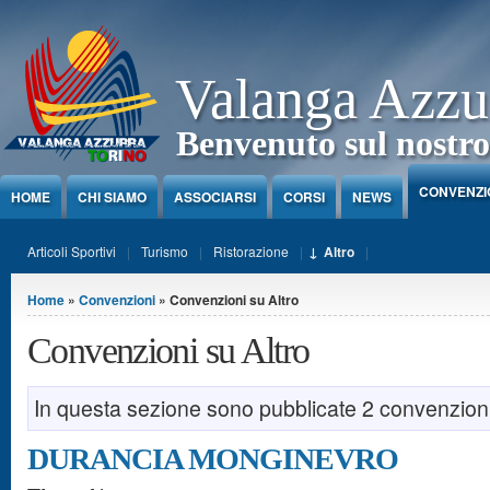
Jump to Content
Valanga Azzu
Benvenuto sul nostro
CONVENZI
HOME
CHI SIAMO
ASSOCIARSI
CORSI
NEWS
Articoli Sportivi
Turismo
Ristorazione
Altro
Tu sei qui
Home
»
Convenzioni
» Convenzioni su Altro
Convenzioni su Altro
In questa sezione sono pubblicate 2 convenzion
DURANCIA MONGINEVRO